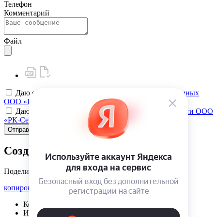
Телефон
Комментарий
Файл
Даю своё
согласие на обработку персональных данных
ООО «РК-Сервис»
Даю своё
согласие на политику конфиденциальности ООО
«РК-Сервис»
Отправить
Создать карту клиента
Поделиться
копировать ссылку
Корзина | {{ cart.items.value.length }}
Избранное | {{ initData.favoriteProducts.length }}